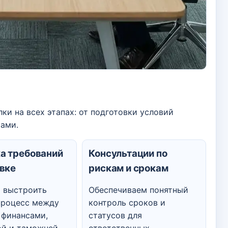
и на всех этапах: от подготовки условий
тами.
а требований
Консультации по
авке
рискам и срокам
 выстроить
Обеспечиваем понятный
процесс между
контроль сроков и
 финансами,
статусов для
ой и таможней.
ответственных